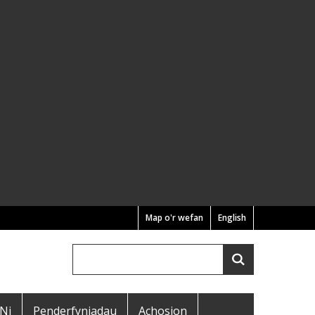
Map o'r wefan
English
Chwilio
Search
 Ni
Penderfyniadau
Achosion