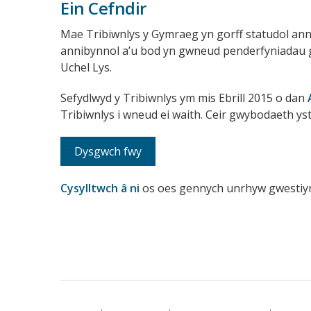
Ein Cefndir
Mae Tribiwnlys y Gymraeg yn gorff statudol ann
annibynnol a’u bod yn gwneud penderfyniadau gwrt
Uchel Lys.
Sefydlwyd y Tribiwnlys ym mis Ebrill 2015 o dan
Tribiwnlys i wneud ei waith. Ceir gwybodaeth yst
Dysgwch fwy
Cysylltwch â ni
os oes gennych unrhyw gwestiyna