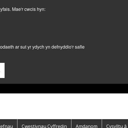
dyfais. Mae'r cwcis hyn:
daeth ar sut yr ydych yn defnyddio'r safle
s
refnau
Cwestiynau Cyffredin
Amdanom
Cysylltu â