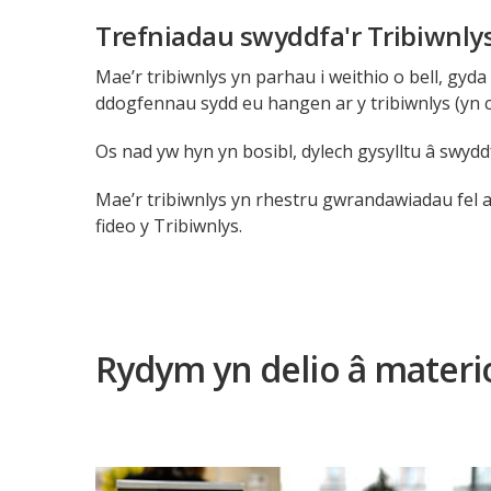
Trefniadau swyddfa'r Tribiwnly
Mae’r tribiwnlys yn parhau i weithio o bell, gyd
ddogfennau sydd eu hangen ar y tribiwnlys (yn c
Os nad yw hyn yn bosibl, dylech gysylltu â swyddf
Mae’r tribiwnlys yn rhestru gwrandawiadau fel ar
fideo y Tribiwnlys.
Rydym yn delio â materi