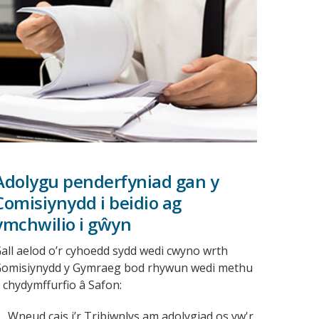
Adolygu penderfyniad gan y
Comisiynydd i beidio ag
ymchwilio i gŵyn
all aelod o’r cyhoedd sydd wedi cwyno wrth
omisiynydd y Gymraeg bod rhywun wedi methu
hydymffurfio â Safon:
Wneud cais i’r Tribiwnlys am adolygiad os yw'r