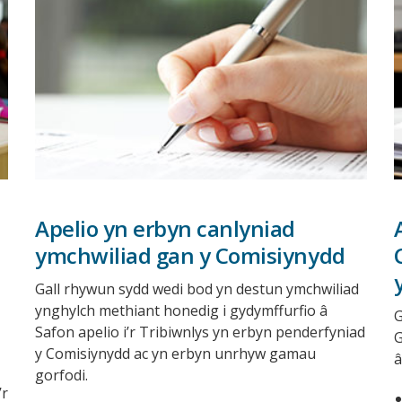
Apelio yn erbyn canlyniad
ymchwiliad gan y Comisiynydd
Gall rhywun sydd wedi bod yn destun ymchwiliad
ynghylch methiant honedig i gydymffurfio
G
Safon apelio i’r Tribiwnlys yn erbyn penderfyniad
G
y Comisiynydd ac yn erbyn unrhyw gamau
c
gorfodi.
’r