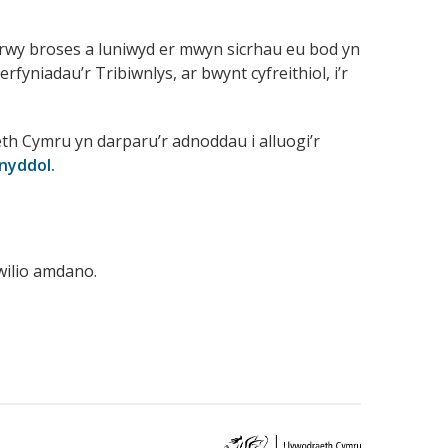
trwy broses a luniwyd er mwyn sicrhau eu bod yn
yniadau’r Tribiwnlys, ar bwynt cyfreithiol, i’r
h Cymru yn darparu’r adnoddau i alluogi’r
nyddol.
wilio amdano.