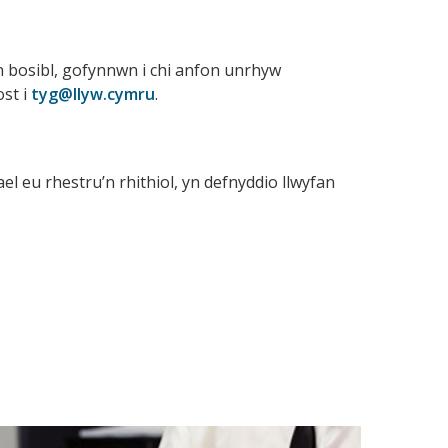
yn bosibl, gofynnwn i chi anfon unrhyw
st i
tyg@llyw.cymru
.
el eu rhestru’n rhithiol, yn defnyddio llwyfan