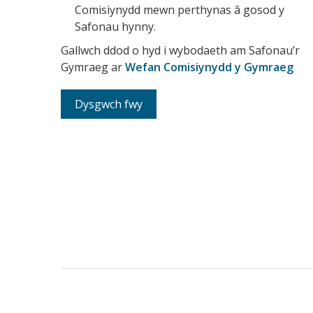
Comisiynydd mewn perthynas â gosod y
Safonau hynny.
Gallwch ddod o hyd i wybodaeth am Safonau’r
Gymraeg ar
Wefan Comisiynydd y Gymraeg
Dysgwch fwy