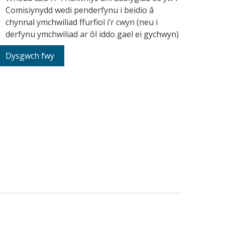
Comisiynydd wedi penderfynu i beidio
chynnal ymchwiliad ffurfiol i’r cwyn (neu i
derfynu ymchwiliad ar ôl iddo gael ei gychwyn)
Dysgwch fwy