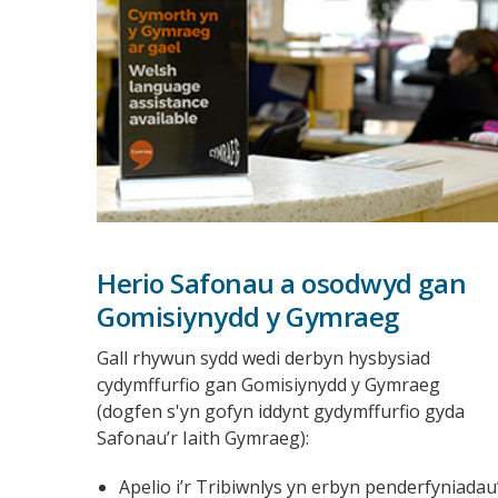
Herio Safonau a osodwyd gan
Gomisiynydd y Gymraeg
Gall rhywun sydd wedi derbyn hysbysiad
cydymffurfio gan Gomisiynydd y Gymraeg
(dogfen s'yn gofyn iddynt gydymffurfio gyda
Safonau’r Iaith Gymraeg):
Apelio i’r Tribiwnlys yn erbyn penderfyniadau