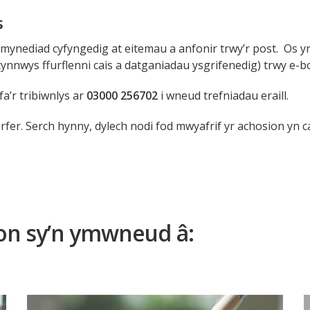
s
a mynediad cyfyngedig at eitemau a anfonir trwy’r post. Os 
ynnwys ffurflenni cais a datganiadau ysgrifenedig) trwy e-bo
a’r tribiwnlys ar
03000 256702
i wneud trefniadau eraill.
fer. Serch hynny, dylech nodi fod mwyafrif yr achosion yn ca
on sy’n ymwneud â: