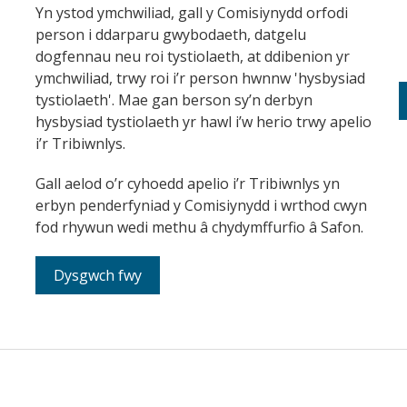
Yn ystod ymchwiliad, gall y Comisiynydd orfodi
person i ddarparu gwybodaeth, datgelu
dogfennau neu roi tystiolaeth, at ddibenion yr
ymchwiliad, trwy roi i’r person hwnnw 'hysbysiad
tystiolaeth'. Mae gan berson sy’n derbyn
hysbysiad tystiolaeth yr hawl i’w herio trwy apelio
i’r Tribiwnlys.
Gall aelod o’r cyhoedd apelio i’r Tribiwnlys yn
erbyn penderfyniad y Comisiynydd i wrthod cwyn
fod rhywun wedi methu â chydymffurfio â Safon.
Dysgwch fwy