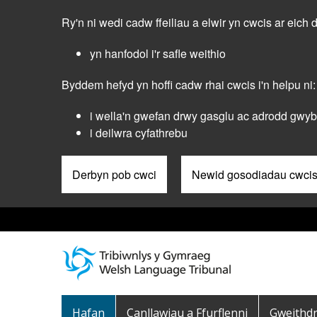
Skip
Ry'n ni wedi cadw ffeiliau a elwir yn cwcis ar eich 
to
main
yn hanfodol i'r safle weithio
content
Byddem hefyd yn hoffi cadw rhai cwcis i'n helpu ni:
i wella'n gwefan drwy gasglu ac adrodd gwybo
i deilwra cyfathrebu
Derbyn pob cwci
Newid gosodiadau cwci
Pre
Header
Menu
Main
Hafan
Canllawiau a Ffurflenni
Gweithd