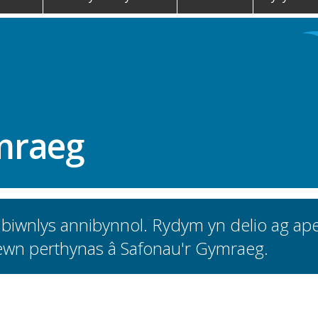
mraeg
ibiwnlys annibynnol. Rydym yn delio ag ap
wn perthynas â Safonau'r Gymraeg.