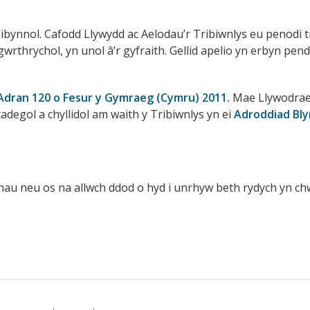
ibynnol. Cafodd Llywydd ac Aelodau’r Tribiwnlys eu penodi 
hrychol, yn unol â’r gyfraith. Gellid apelio yn erbyn penderf
Adran 120 o Fesur y Gymraeg (Cymru) 2011.
Mae Llywodraet
adegol a chyllidol am waith y Tribiwnlys yn ei
Adroddiad Bly
u neu os na allwch ddod o hyd i unrhyw beth rydych yn ch