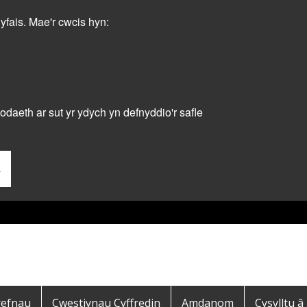
dyfais. Mae'r cwcis hyn:
daeth ar sut yr ydych yn defnyddio'r safle
s
refnau
Cwestiynau Cyffredin
Amdanom
Cysylltu â