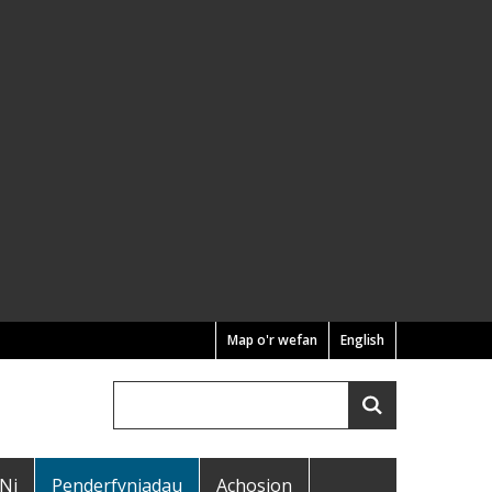
Map o'r wefan
English
Chwilio
Search
 Ni
Penderfyniadau
Achosion