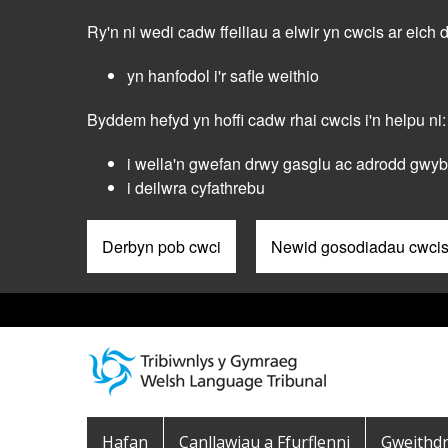
Skip
Ry'n ni wedi cadw ffeiliau a elwir yn cwcis ar eich 
to
main
yn hanfodol i'r safle weithio
content
Byddem hefyd yn hoffi cadw rhai cwcis i'n helpu ni:
i wella'n gwefan drwy gasglu ac adrodd gwybo
i deilwra cyfathrebu
Derbyn pob cwci
Newid gosodiadau cwci
Pre
Header
Menu
Main
Hafan
Canllawiau a Ffurflenni
Gweithd