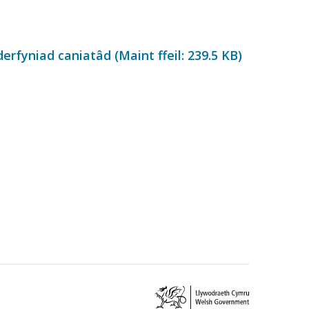
rfyniad caniatâd (Maint ffeil:
239.5 KB
)