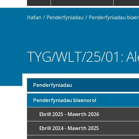
navigation
Hafan
Penderfyniadau
Penderfyniadau blae
TYG/WLT/25/01: A
Penderfyniadau
Sub
navigation
Penderfyniadau blaenorol
Ebrill 2025 - Mawrth 2026
Ebrill 2024 - Mawrth 2025