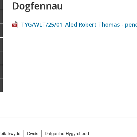
Dogfennau
TYG/WLT/25/01: Aled Robert Thomas - pende
preifatrwydd
Cwcis
Datganiad Hygyrchedd