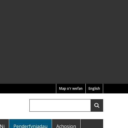
Map o'r wefan
English
Chwilio
Search
 Ni
Penderfyniadau
Achosion