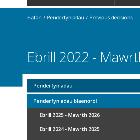
navigation
Hafan
Penderfyniadau
Previous decisions
Ebrill 2022 - Mawr
Penderfyniadau
Sub
navigation
Penderfyniadau blaenorol
Ebrill 2025 - Mawrth 2026
Ebrill 2024 - Mawrth 2025