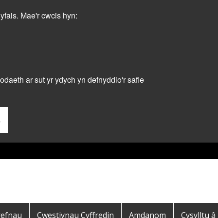
dyfais. Mae'r cwcis hyn:
daeth ar sut yr ydych yn defnyddio'r safle
s
refnau
Cwestiynau Cyffredin
Amdanom
Cysylltu â