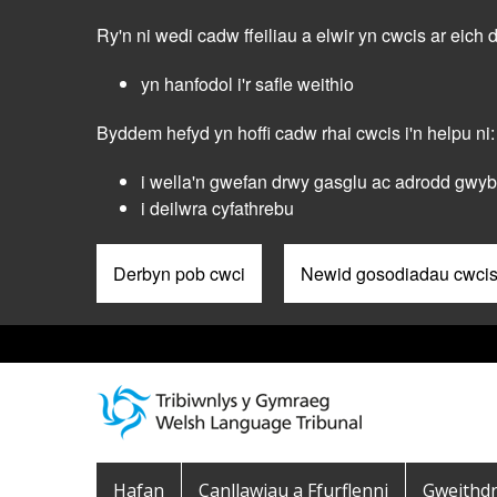
Skip
Ry'n ni wedi cadw ffeiliau a elwir yn cwcis ar eich 
to
main
yn hanfodol i'r safle weithio
content
Byddem hefyd yn hoffi cadw rhai cwcis i'n helpu ni:
i wella'n gwefan drwy gasglu ac adrodd gwybo
i deilwra cyfathrebu
Derbyn pob cwci
Newid gosodiadau cwci
Pre
Header
Menu
Main
Hafan
Canllawiau a Ffurflenni
Gweithd