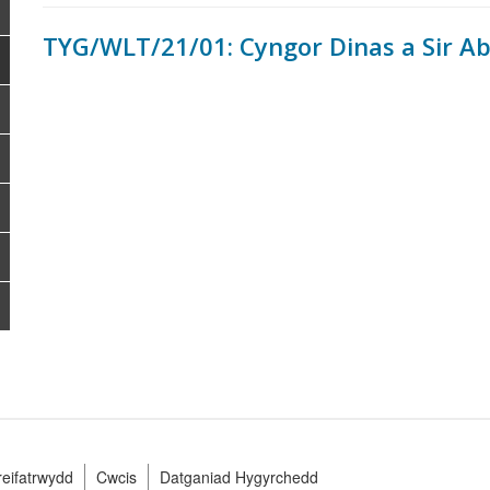
TYG/WLT/21/01: Cyngor Dinas a Sir A
preifatrwydd
Cwcis
Datganiad Hygyrchedd