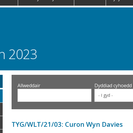
th 2023
Allweddair
Dyddiad cyhoedd
TYG/WLT/21/03: Curon Wyn Davies