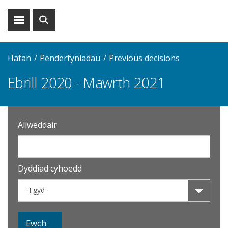
Dangos
Dangos
y
y
fwydlen
chwiliad
Hafan
Penderfyniadau
Previous decisions
Ebrill 2020 - Mawrth 2021
Allweddair
Dyddiad cyhoedd