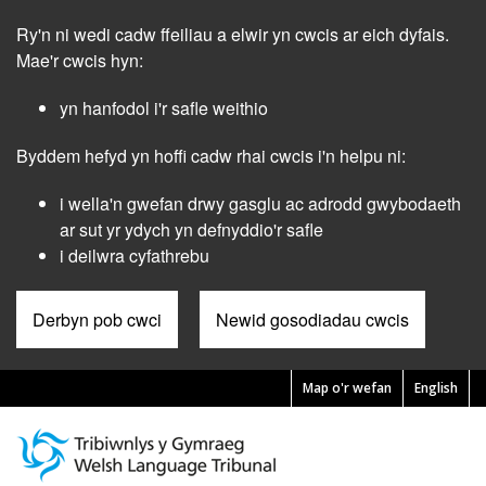
Skip
Ry'n ni wedi cadw ffeiliau a elwir yn cwcis ar eich dyfais.
to
main
Mae'r cwcis hyn:
content
yn hanfodol i'r safle weithio
Byddem hefyd yn hoffi cadw rhai cwcis i'n helpu ni:
i wella'n gwefan drwy gasglu ac adrodd gwybodaeth
ar sut yr ydych yn defnyddio'r safle
i deilwra cyfathrebu
Derbyn pob cwci
Newid gosodiadau cwcis
Map o'r wefan
English
Pre
Header
Menu